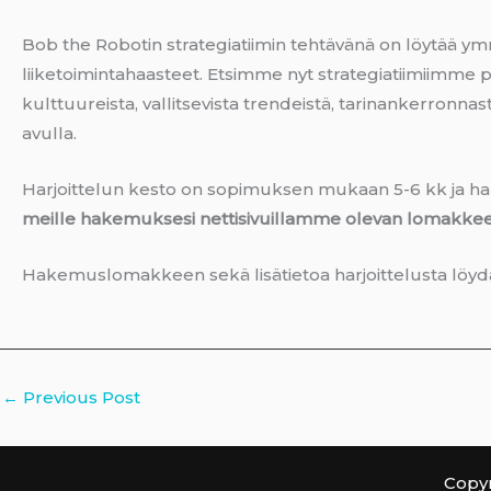
Bob the Robotin strategiatiimin tehtävänä on löytää ymmä
liiketoimintahaasteet. Etsimme nyt strategiatiimiimme pl
kulttuureista, vallitsevista trendeistä, tarinankerronna
avulla.
Harjoittelun kesto on sopimuksen mukaan 5-6 kk ja h
meille hakemuksesi nettisivuillamme olevan lomakkeen 
Hakemuslomakkeen sekä lisätietoa harjoittelusta löy
←
Previous Post
Copyr