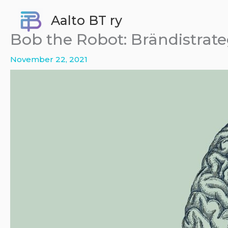
Skip
Aalto BT ry
to
content
Bob the Robot: Brändistrateg
November 22, 2021