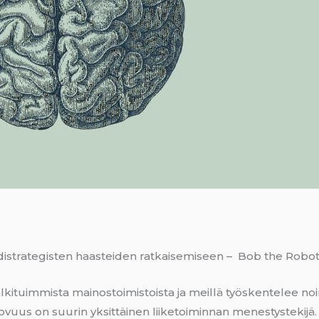
distrategisten haasteiden ratkaisemiseen – Bob the Robot
ituimmista mainostoimistoista ja meillä työskentelee noin 7
uovuus on suurin yksittäinen liiketoiminnan menestystekijä