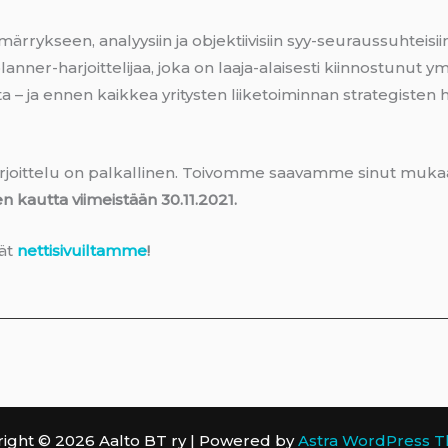
rrykseen, analyysiin ja objektiivisiin syy-seuraussuhteisii
anner-harjoittelijaa, joka on laaja-alaisesti kiinnostunut
sta – ja ennen kaikkea yritysten liiketoiminnan strategiste
arjoittelu on palkallinen. Toivomme saavamme sinut mu
kautta viimeistään 30.11.2021.
dät
nettisivuiltamme
!
ight © 2026 Aalto BT ry | Powered by
Astra WordPress 