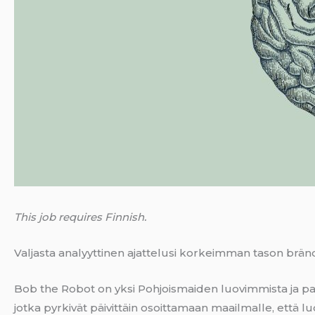
This job requires Finnish.
Valjasta analyyttinen ajattelusi korkeimman tason brän
Bob the Robot on yksi Pohjoismaiden luovimmista ja palk
jotka pyrkivät päivittäin osoittamaan maailmalle, että l