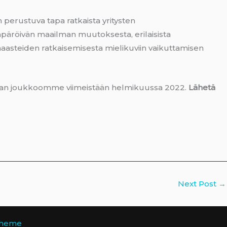
n perustuva tapa ratkaista yritysten
 ympäröivän maailman muutoksesta, erilaisista
n haasteiden ratkaisemisesta mielikuviin vaikuttamisen
kaan joukkoomme viimeistään helmikuussa 2022.
Lähetä
Next Post
→
Theme