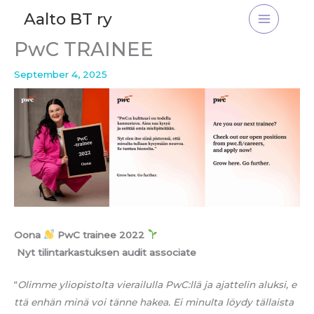
Skip
Aalto BT ry
to
content
PwC TRAINEE
September 4, 2025
Oona
PwC trainee 2022
Nyt tilintarkastuksen audit associate
“
Olimme yliopistolta vierailulla PwC:llä ja ajattelin aluksi, e
ttä enhän minä voi tänne hakea. Ei minulta löydy tällaista