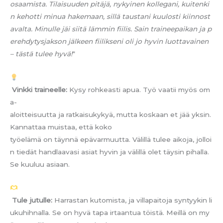
osaamista. Tilaisuuden pitäjä, nykyinen kollegani, kuitenki
n kehotti minua hakemaan, sillä taustani kuulosti kiinnost
avalta. Minulle jäi siitä lämmin fiilis. Sain traineepaikan ja p
erehdytysjakson jälkeen fiilikseni oli jo hyvin luottavainen
– tästä tulee hyvä!
“
Vinkki traineelle:
Kysy rohkeasti apua. Työ vaatii myös om
a-
aloitteisuutta ja ratkaisukykyä, mutta koskaan et jää yksin.
Kannattaa muistaa, että koko
työelämä on täynnä epävarmuutta. Välillä tulee aikoja, jolloi
n tiedät handlaavasi asiat hyvin ja välillä olet täysin pihalla.
Se kuuluu asiaan.
Tule jutulle:
Harrastan kutomista, ja villapaitoja syntyykin li
ukuhihnalla. Se on hyvä tapa irtaantua töistä. Meillä on my