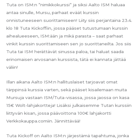
Tuta on ISM:n ”nimikkokurssi” ja siksi Aalto ISM haluaa
antaa sinulle, Mursu, parhaat eväät kurssin
onnistuneeseen suorittamiseen! Liity siis perjantaina 23.4.
klo 18 Tuta Kickoffiin, jossa pääset tutustumaan kurssin
aihealueeseen, ISM:ään ja mikä parasta – saat parhaat
vinkit kurssin suorittamiseen sen jo suorittaneilta. Jos siis
Tuta tai ISM herättävät sinussa paloa, tai haluat saada
erinomaisen arvosanan kurssista, tätä ei kannata jättää
väliin!
Illan aikana Aalto ISM:n hallituslaiset tarjoavat omat
tärppinsä kurssia varten, sekä pääset kisailemaan muita
Mursuja vastaan ISM/Tuta-visassa, jossa jaossa on kasa
15€ Wolt-lahjakortteja! Lisäksi julkaisemme Tutan kurssiin
liittyvän kisan, jossa päävoittona 100€ lahjakortti
Verkkokauppa.comiin. Jännittävää!
Tuta Kickoff on Aalto ISM:n järjestämä tapahtuma, jonka