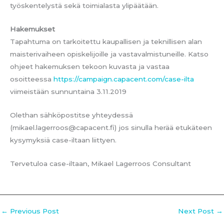
työskentelystä sekä toimialasta ylipäätään.
Hakemukset
Tapahtuma on tarkoitettu kaupallisen ja teknillisen alan
maisterivaiheen opiskelijoille ja vastavalmistuneille. Katso
ohjeet hakemuksen tekoon kuvasta ja vastaa
osoitteessa
https://campaign.capacent.com/case-ilta
viimeistään sunnuntaina 3.11.2019
Olethan sähköpostitse yhteydessä
(mikael.lagerroos@capacent.fi) jos sinulla herää etukäteen
kysymyksiä case-iltaan liittyen.
Tervetuloa case-iltaan, Mikael Lagerroos Consultant
←
Previous Post
Next Post
→